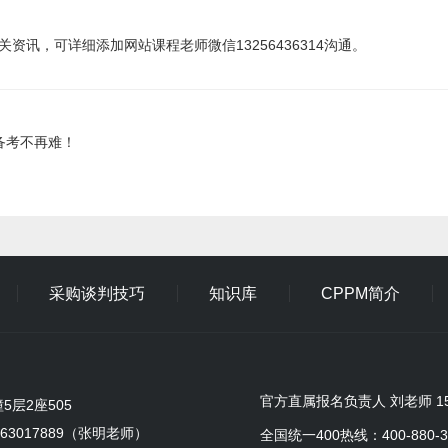
讯，可详细添加网站课程老师微信13256436314沟通。
备考不再难！
采购谈判技巧
知识库
CPPM简介
官方直属报名负责人 刘老师 155
层2座505
9963017889（张明老师）
全国统一400热线：400-880-3