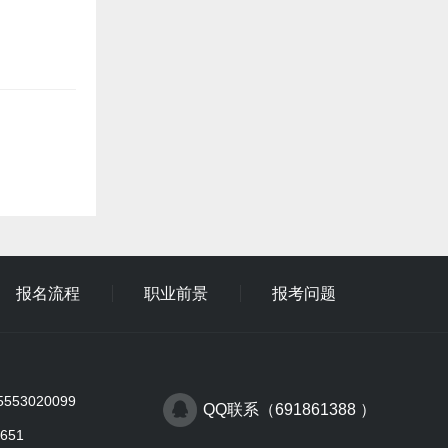
报名流程
职业前景
报考问题
53020099
QQ联系（691861388 ）
651