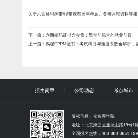
关于六西格玛黑带/绿带课程历年考题、备考课程资料等相关资
下一篇
：
六西格玛证书含金量：黑带与绿带的就业前景
上一篇
：
揭秘CPPM证书：考试科目与难度系数全解析，
招生简章
公司动态
考点城市
版权信息：
众智商学院
地址：北京海淀区显龙山路19号1幢5
全国报名热线：400-880-3651 1