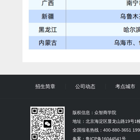
招生简章
公司动态
考点城市
版权信息：
众智商学院
地址：北京海淀区显龙山路19号1幢5
全国报名热线：400-880-3651 1
备案：
鲁ICP备16044541号