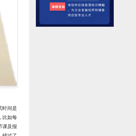
试时间是
, 比如每
节课及报
, 错过了