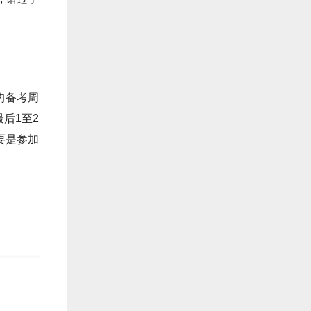
的备考周
最后1至2
要是参加