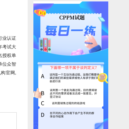
行业认证
年考试大
名授权单
单位众智
构官网,