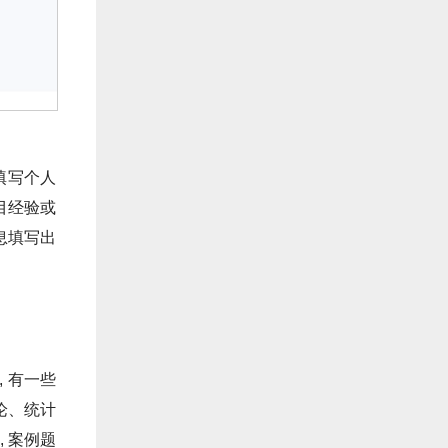
填写个人
目经验或
息填写出
 有一些
论、统计
 案例题