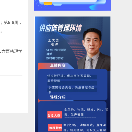
第5-6周，
高。
入六西格玛学